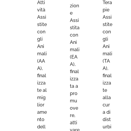
Atti
Tera
zion
vità
pie
e
Assi
Assi
Assi
stite
stite
stita
con
con
con
gli
gli
Ani
Ani
Ani
mali
mali
mali
(EA
(AA
(TA
A),
A),
A),
final
final
final
izza
izza
izza
ta a
te al
te
pro
mig
alla
mu
lior
cur
ove
ame
a di
re,
nto
dist
atti
dell
urbi
vare