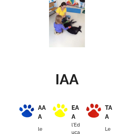
IAA
AA
EA
TA
A
A
A
l'Ed
le
Le
uca