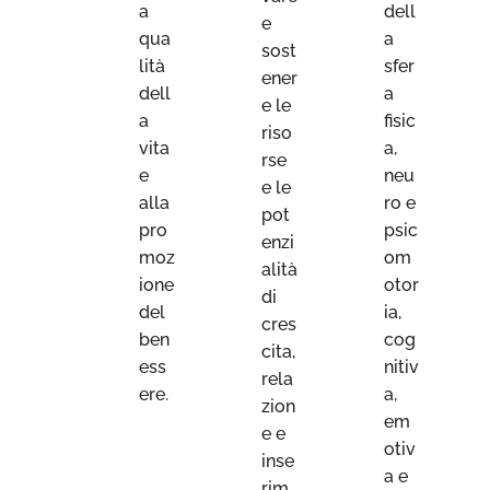
a
dell
e
qua
a
sost
lità
sfer
ener
dell
a
e le
a
fisic
riso
vita
a,
rse
e
neu
e le
alla
ro e
pot
pro
psic
enzi
moz
om
alità
ione
otor
di
del
ia,
cres
ben
cog
cita,
ess
nitiv
rela
ere.
a,
zion
em
e e
otiv
inse
a e
rim