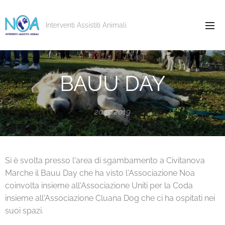
Interventi Assistiti Animali
BAUU DAY
20.10.2019
Si è svolta presso l'area di sgambamento a Civitanova
Marche il Bauu Day che ha visto l'Associazione Noa
coinvolta insieme all'Associazione Uniti per la Coda
insieme all'Associazione Cluana Dog che ci ha ospitati nei
suoi spazi.